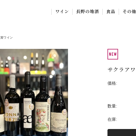
ワイン
長野の地酒
食品
その
長野ワイン
黒澤酒造
オリーブオイル
オリジ
サクラアワード受賞ワ
宮坂醸造（真澄）
自然派調味料・
オリー
受賞ワイン
イン
千曲錦酒造
自然派食品
ドイツワイン
岩波酒造
ジュース・お茶
サクラアワ
オーストリアワイン
コレート
北光正宗
価格:
フランスワイン
鞍骨城
福光屋
数量:
その他
在庫: