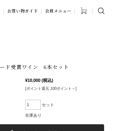
他
お買い物ガイド
会員メニュー
ナルギフト
ご利用案内
マイページ
食品
ブオイル石けん
特定商取引法に関する
新規会員登録
表示
当店について
・チョ
ード受賞ワイン 6本セット
お問い合わせ
¥10,000
(税込)
個人情報の取り扱いに
ついて
[ポイント還元 100ポイント～]
セット
在庫あり