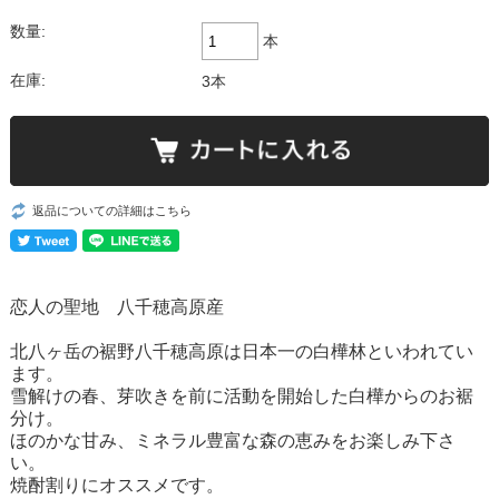
数量:
本
在庫:
3本
返品についての詳細はこちら
恋人の聖地 八千穂高原産
北八ヶ岳の裾野八千穂高原は日本一の白樺林といわれてい
ます。
雪解けの春、芽吹きを前に活動を開始した白樺からのお裾
分け。
ほのかな甘み、ミネラル豊富な森の恵みをお楽しみ下さ
い。
焼酎割りにオススメです。