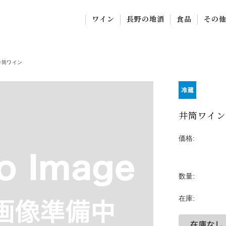
ワイン
長野の地酒
食品
その
長野ワイン
黒澤酒造
オリーブオイル
オリジ
サクラアワード受賞ワ
宮坂醸造（真澄）
自然派調味料・
オリー
井筒ワイン
イン
千曲錦酒造
自然派食品
ドイツワイン
岩波酒造
ジュース・お茶
井筒ワイン
オーストリアワイン
コレート
北光正宗
価格:
フランスワイン
鞍骨城
福光屋
数量:
その他
在庫: