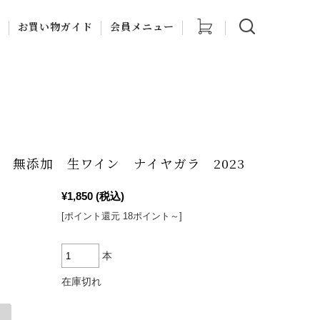
他
お買い物ガイド
会員メニュー
ナルギフト
ご利用案内
マイページ
食品
ブオイル石けん
特定商取引法に関する
新規会員登録
表示
当店について
・チョ
 無添加 生ワイン ナイヤガラ 2023
お問い合わせ
¥1,850
(税込)
個人情報の取り扱いに
ついて
[ポイント還元 18ポイント～]
本
在庫切れ