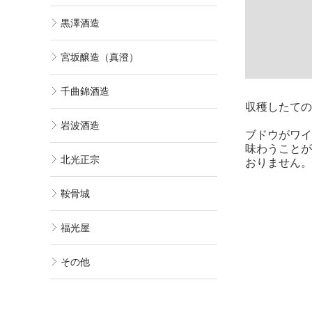
黒澤酒造
宮坂醸造（真澄）
千曲錦酒造
収穫したての
岩波酒造
ブドウがワイ
味わうことが
北光正宗
おりません。
鞍骨城
福光屋
その他